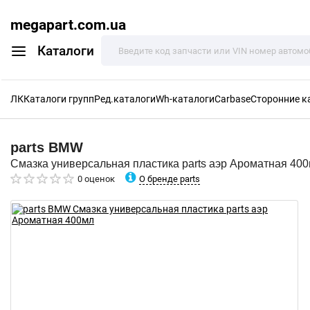
megapart.com.ua
Каталоги
ЛК
Каталоги групп
Ред.каталоги
Wh-каталоги
Carbase
Сторонние к
parts
BMW
Смазка универсальная пластика parts аэр Ароматная 40
О бренде parts
0 оценок