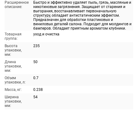
Расширенное
Быстро и эффективно удаляет пыль, грязь, масляные и
описание:
никотиновые загрязнения. Защищает от старения и
выгорания, восстанавливает первоначальную
структуру, обладает антистатическим эффектом.
Предназначен для обработки пластиковых и
виниловых деталей салона. Подходит для молдингов и
бамперов. Обладает приятным ароматом клубники.
Товарная
уход и очистка
группа:
Высота
235
упаковки,
мм:
Длина
50
упаковки,
мм:
Объем
0.7
упаковки, л:
Масса, кг:
0.238
Ширина
54
упаковки,
мм: