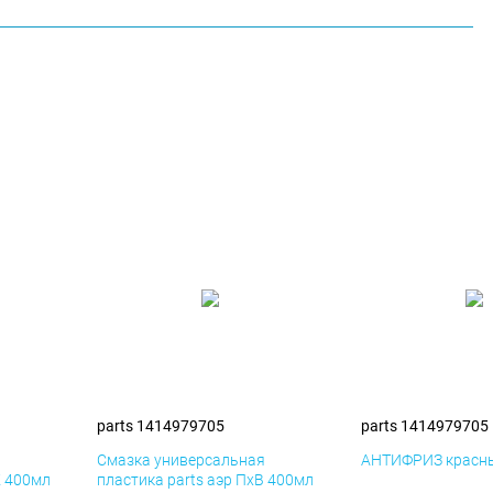
parts 1414979705
parts 1414979705
я
Смазка универсальная
АНТИФРИЗ красны
К 400мл
пластика parts аэр ПхВ 400мл