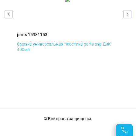
parts 15931153
par
Смазка универсальная пластика parts аэр ДиК
Сма
400мл
40
© Все права защищены.