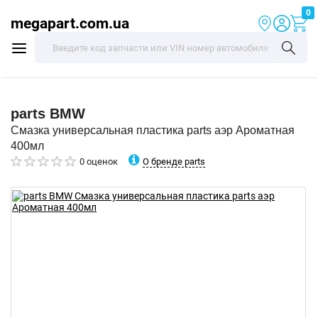
0
megapart.com.ua
parts
BMW
Смазка универсальная пластика parts аэр Ароматная
400мл
О бренде parts
0 оценок