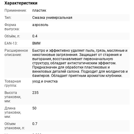
Характеристики
Применение:
пластик
Тип:
Смазка универсальная
Форма
аэрозоль
выпуска:
Объём, л:
0.4
EAN-13:
BMW
Расширенное
Быстро и эффективно удаляет пыль, грязь, масляные и
описание:
никотиновые загрязнения. Защищает от старения и
выгорания, восстанавливает первоначальную
структуру, обладает антистатическим эффектом.
Предназначен для обработки пластиковых и
виниловых деталей салона. Подходит для молдингов и
бамперов. Обладает приятным ароматом клубники.
Товарная
уход и очистка
группа:
Высота
235
упаковки,
мм:
Длина
50
упаковки,
мм:
Объем
0.7
упаковки, л: