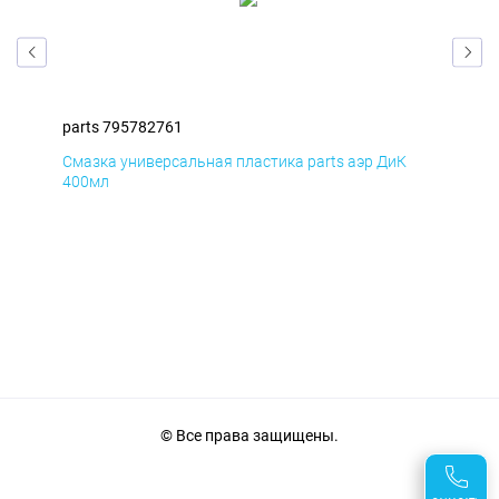
parts 795782761
par
Смазка универсальная пластика parts аэр ДиК
Сма
400мл
40
© Все права защищены.