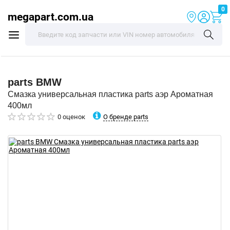
0
megapart.com.ua
parts
BMW
Смазка универсальная пластика parts аэр Ароматная
400мл
О бренде parts
0 оценок