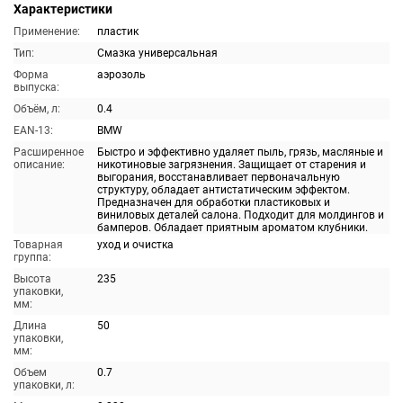
Характеристики
Применение:
пластик
Тип:
Смазка универсальная
Форма
аэрозоль
выпуска:
Объём, л:
0.4
EAN-13:
BMW
Расширенное
Быстро и эффективно удаляет пыль, грязь, масляные и
описание:
никотиновые загрязнения. Защищает от старения и
выгорания, восстанавливает первоначальную
структуру, обладает антистатическим эффектом.
Предназначен для обработки пластиковых и
виниловых деталей салона. Подходит для молдингов и
бамперов. Обладает приятным ароматом клубники.
Товарная
уход и очистка
группа:
Высота
235
упаковки,
мм:
Длина
50
упаковки,
мм:
Объем
0.7
упаковки, л: