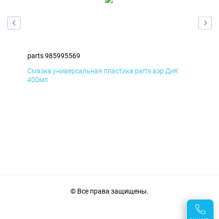
parts 985995569
par
Смазка универсальная пластика parts аэр ДиК
Сма
400мл
40
© Все права защищены.