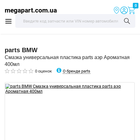
0
megapart.com.ua
parts
BMW
Смазка универсальная пластика parts аэр Ароматная
400мл
О бренде parts
0 оценок