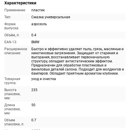
Характеристики
Применение:
пластик
Тип:
Смазка универсальная
Форма
аэрозоль
выпуска:
Объём, л:
0.4
EAN-13:
BMW
Расширенное
Быстро и эффективно удаляет пыль, грязь, масляные и
описание:
никотиновые загрязнения. Защищает от старения и
выгорания, восстанавливает первоначальную
структуру, обладает антистатическим эффектом.
Предназначен для обработки пластиковых и
виниловых деталей салона. Подходит для молдингов и
бамперов. Обладает приятным ароматом клубники.
Товарная
уход и очистка
группа:
Высота
235
упаковки,
мм:
Длина
50
упаковки,
мм:
Объем
0.7
упаковки, л: