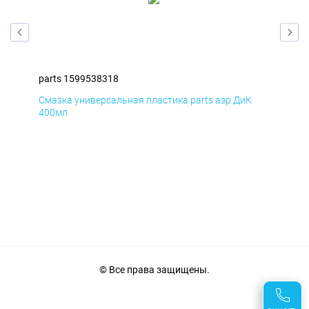
parts 1599538318
par
Смазка универсальная пластика parts аэр ДиК
Сма
400мл
40
© Все права защищены.