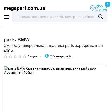
0
megapart.com.ua
parts
BMW
Смазка универсальная пластика parts аэр Ароматная
400мл
О бренде parts
0 оценок