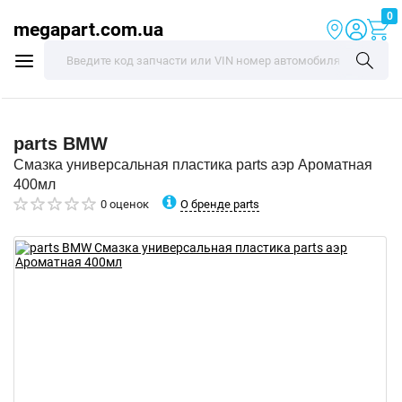
0
megapart.com.ua
parts
BMW
Смазка универсальная пластика parts аэр Ароматная
400мл
О бренде parts
0 оценок