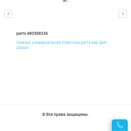
parts 480588336
par
Смазка универсальная пластика parts аэр ДиК
Сма
400мл
40
© Все права защищены.