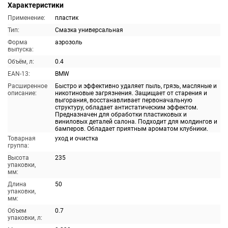
Характеристики
Применение:
пластик
Тип:
Смазка универсальная
Форма
аэрозоль
выпуска:
Объём, л:
0.4
EAN-13:
BMW
Расширенное
Быстро и эффективно удаляет пыль, грязь, масляные и
описание:
никотиновые загрязнения. Защищает от старения и
выгорания, восстанавливает первоначальную
структуру, обладает антистатическим эффектом.
Предназначен для обработки пластиковых и
виниловых деталей салона. Подходит для молдингов и
бамперов. Обладает приятным ароматом клубники.
Товарная
уход и очистка
группа:
Высота
235
упаковки,
мм:
Длина
50
упаковки,
мм:
Объем
0.7
упаковки, л: