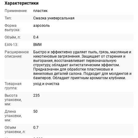
Характеристики
Применение:
пластик
Тип:
Смазка универсальная
Форма
аэрозоль
выпуска:
Объём, л:
0.4
EAN-13:
BMW
Расширенное
Быстро и эффективно удаляет пыль, грязь, масляные и
описание:
никотиновые загрязнения. Защищает от старения и
выгорания, восстанавливает первоначальную
структуру, обладает антистатическим эффектом.
Предназначен для обработки пластиковых и
виниловых деталей салона. Подходит для молдингов и
бамперов. Обладает приятным ароматом клубники.
Товарная
уход и очистка
группа:
Высота
235
упаковки,
мм:
Длина
50
упаковки,
мм:
Объем
0.7
упаковки, л: