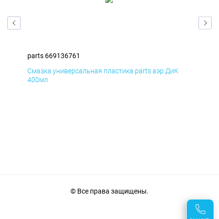
parts 669136761
par
Смазка универсальная пластика parts аэр ДиК
Сма
400мл
40
© Все права защищены.