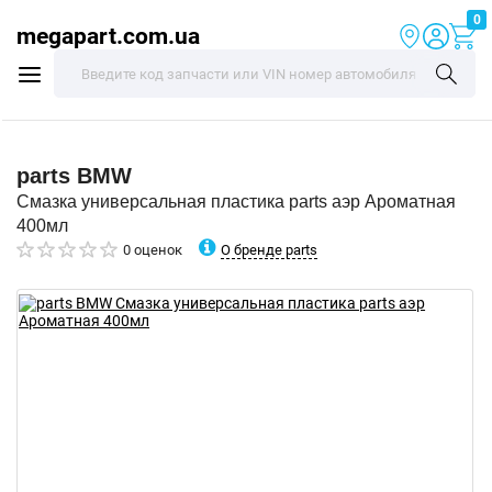
0
megapart.com.ua
parts
BMW
Смазка универсальная пластика parts аэр Ароматная
400мл
О бренде parts
0 оценок