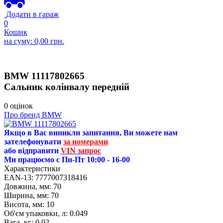
Додати в гараж
0
Кошик
на суму:
0,00
грн.
BMW
11117802665
Сальник колінвалу передній
0 оцінок
Про бренд BMW
Якщо в Вас виникли запитання, Ви можете нам
зателефонувати
за номерами
або відправити
VIN запрос
Ми працюємо с Пн-Пт 10:00 - 16-00
Характеристики
EAN-13:
7777007318416
Довжина, мм:
70
Ширина, мм:
70
Висота, мм:
10
Об'єм упаковки, л:
0.049
Вага, кг:
0.02