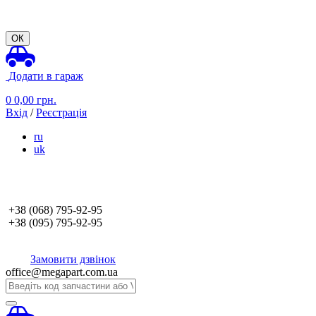
ОК
Додати в гараж
0
0,00
грн.
Вхід
/
Реєстрація
ru
uk
+38 (068)
795-92-95
+38 (095)
795-92-95
Замовити дзвінок
office@megapart.com.ua