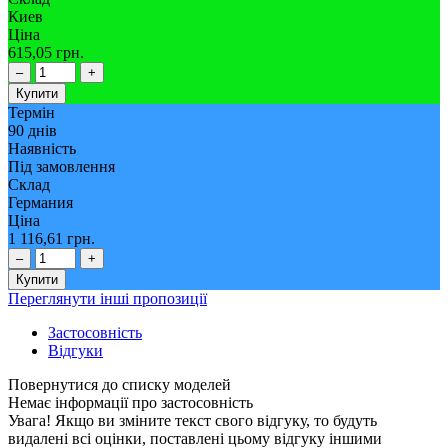
Киев
Ціна
615,05 грн.
–
+
Купити
Термін
90 днів
Наявність
Під замовлення
Склад
Германия
Ціна
1 116,61 грн.
–
+
Купити
Переглянути інші пропозиції
Застосовність
Відгуки
Немає інформації про застосовність
Увага! Якщо ви зміните текст свого відгуку, то будуть
видалені всі оцінки, поставлені цьому відгуку іншими