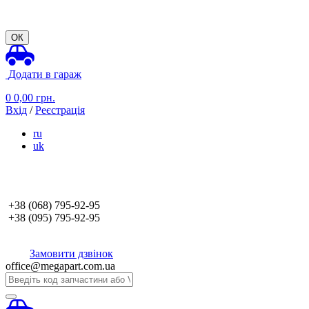
ОК
Додати в гараж
0
0,00
грн.
Вхід
/
Реєстрація
ru
uk
+38 (068)
795-92-95
+38 (095)
795-92-95
Замовити дзвінок
office@megapart.com.ua