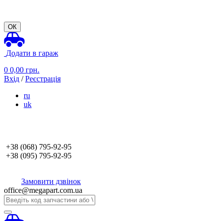
ОК
Додати в гараж
0
0,00
грн.
Вхід
/
Реєстрація
ru
uk
+38 (068)
795-92-95
+38 (095)
795-92-95
Замовити дзвінок
office@megapart.com.ua