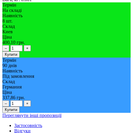
Термін
На складі
Наявність
8 шт.
Склад
Киев
Ціна
400,10 грн.
–
+
Купити
Термін
90 днів
Наявність
Під замовлення
Склад
Германия
Ціна
337,86 грн.
–
+
Купити
Переглянути інші пропозиції
Застосовність
Відгуки