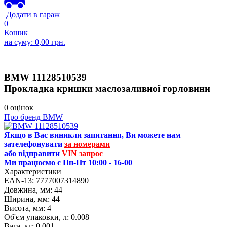
Додати в гараж
0
Кошик
на суму:
0,00
грн.
BMW
11128510539
Прокладка кришки маслозаливної горловини
0 оцінок
Про бренд BMW
Якщо в Вас виникли запитання, Ви можете нам
зателефонувати
за номерами
або відправити
VIN запрос
Ми працюємо с Пн-Пт 10:00 - 16-00
Характеристики
EAN-13:
7777007314890
Довжина, мм:
44
Ширина, мм:
44
Висота, мм:
4
Об'єм упаковки, л:
0.008
Вага, кг:
0.001