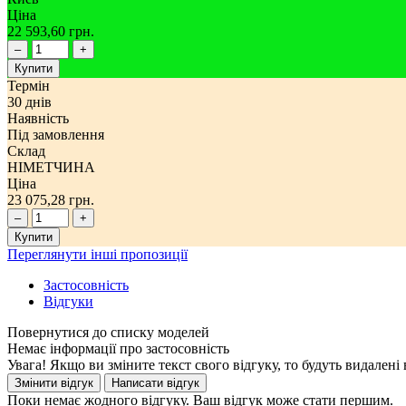
Ціна
22 593,60 грн.
–
+
Купити
Термін
30 днів
Наявність
Під замовлення
Склад
НІМЕТЧИНА
Ціна
23 075,28 грн.
–
+
Купити
Переглянути інші пропозиції
Застосовність
Відгуки
Немає інформації про застосовність
Увага! Якщо ви зміните текст свого відгуку, то будуть видален
Поки немає жодного відгуку. Ваш відгук може стати першим.