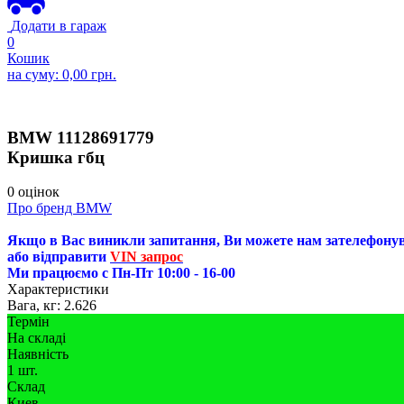
Додати в гараж
0
Кошик
на суму:
0,00
грн.
BMW
11128691779
Кришка гбц
0 оцінок
Про бренд BMW
Якщо в Вас виникли запитання, Ви можете нам зателефону
або відправити
VIN запрос
Ми працюємо с Пн-Пт 10:00 - 16-00
Характеристики
Вага, кг:
2.626
Термін
На складі
Наявність
1 шт.
Склад
Киев