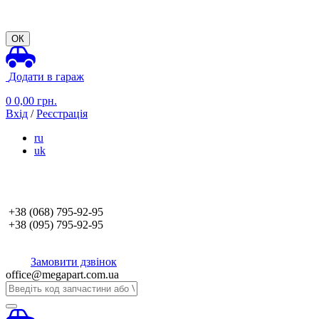
ОК
Додати в гараж
0
0,00
грн.
Вхід
/
Реєстрація
ru
uk
+38 (068)
795-92-95
+38 (095)
795-92-95
Замовити дзвінок
office@megapart.com.ua