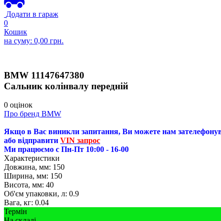
Додати в гараж
0
Кошик
на суму:
0,00
грн.
BMW
11147647380
Сальник колінвалу передній
0 оцінок
Про бренд BMW
Якщо в Вас виникли запитання, Ви можете нам зателефону
або відправити
VIN запрос
Ми працюємо с Пн-Пт 10:00 - 16-00
Характеристики
Довжина, мм:
150
Ширина, мм:
150
Висота, мм:
40
Об'єм упаковки, л:
0.9
Вага, кг:
0.04
Термін
На складі