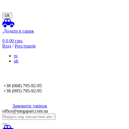
ОК
Додати в гараж
0
0,00
грн.
Вхід
/
Реєстрація
ru
uk
+38 (068)
795-92-95
+38 (095)
795-92-95
Замовити дзвінок
office@megapart.com.ua