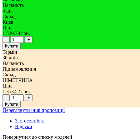
Наявність
4 шт.
Склад
Киев
Ціна
1 529,78 грн.
–
+
Купити
Термін
30 днів
Наявність
Під замовлення
Склад
НІМЕТЧИНА
Ціна
1 353,52 грн.
–
+
Купити
Переглянути інші пропозиції
Застосовність
Відгуки