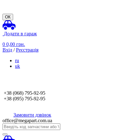
ОК
Додати в гараж
0
0,00
грн.
Вхід
/
Реєстрація
ru
uk
+38 (068)
795-92-95
+38 (095)
795-92-95
Замовити дзвінок
office@megapart.com.ua