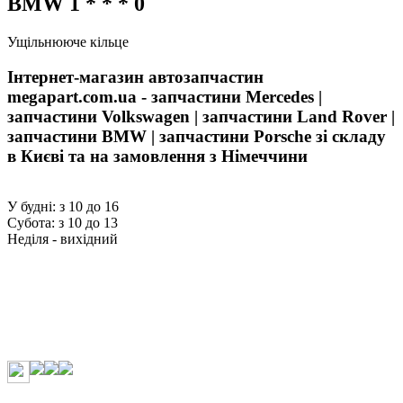
BMW 1 * * * 0
Ущільнююче кільце
Інтернет-магазин автозапчастин
megapart.com.ua - запчастини Mercedes |
запчастини Volkswagen | запчастини Land Rover |
запчастини BMW | запчастини Porsche зі складу
в Києві та на замовлення з Німеччини
У будні: з 10 до 16
Субота: з 10 до 13
Неділя - вихідний
Про нас
Сплата
Доставка
Поверненя
Корисна інформація
Контакти
Політика конфіденційності
Працює на Платформі abcp.online