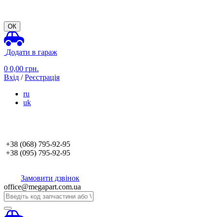
ОК
Додати в гараж
0
0,00
грн.
Вхід
/
Реєстрація
ru
uk
+38 (068)
795-92-95
+38 (095)
795-92-95
Замовити дзвінок
office@megapart.com.ua