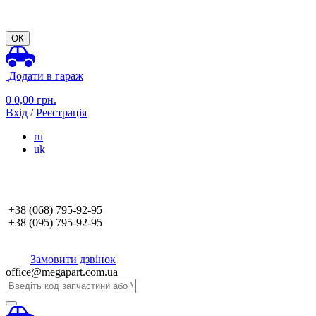
ОК
Додати в гараж
0
0,00
грн.
Вхід
/
Реєстрація
ru
uk
+38 (068)
795-92-95
+38 (095)
795-92-95
Замовити дзвінок
office@megapart.com.ua