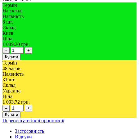
Термін
На складі
Наявність
6 шт.
Склад
Киев
Ціна
1 039,20 грн.
–
+
Купити
Термін
48 часов
Наявність
31 шт.
Склад
Украина
Ціна
1 093,72 грн.
–
+
Купити
Переглянути інші пропозиції
Застосовність
Відгуки