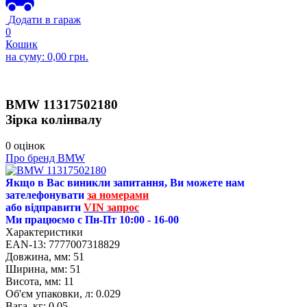
Додати в гараж
0
Кошик
на суму:
0,00
грн.
BMW
11317502180
Зірка колінвалу
0 оцінок
Про бренд BMW
Якщо в Вас виникли запитання, Ви можете нам
зателефонувати
за номерами
або відправити
VIN запрос
Ми працюємо с Пн-Пт 10:00 - 16-00
Характеристики
EAN-13:
7777007318829
Довжина, мм:
51
Ширина, мм:
51
Висота, мм:
11
Об'єм упаковки, л:
0.029
Вага, кг:
0.05