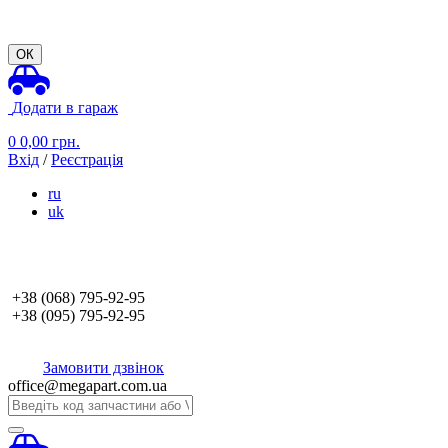
ОК
Додати в гараж
0
0,00
грн.
Вхід
/
Реєстрація
ru
uk
+38 (068)
795-92-95
+38 (095)
795-92-95
Замовити дзвінок
office@megapart.com.ua