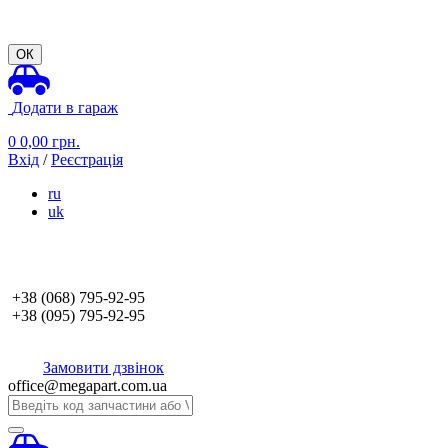
ОК
Додати в гараж
0
0,00
грн.
Вхід
/
Реєстрація
ru
uk
+38 (068)
795-92-95
+38 (095)
795-92-95
Замовити дзвінок
office@megapart.com.ua