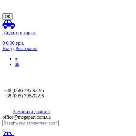
ОК
Додати в гараж
0
0,00
грн.
Вхід
/
Реєстрація
ru
uk
+38 (068)
795-92-95
+38 (095)
795-92-95
Замовити дзвінок
office@megapart.com.ua