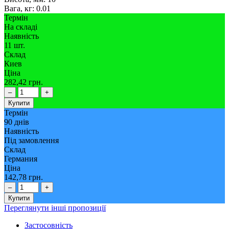
Вага, кг:
0.01
Термін
На складі
Наявність
11 шт.
Склад
Киев
Ціна
282,42 грн.
–
+
Купити
Термін
90 днів
Наявність
Під замовлення
Склад
Германия
Ціна
142,78 грн.
–
+
Купити
Переглянути інші пропозиції
Застосовність