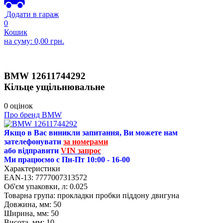
Додати в гараж
0
Кошик
на суму:
0,00
грн.
BMW
12611744292
Кільце ущільнювальне
0 оцінок
Про бренд BMW
Якщо в Вас виникли запитання, Ви можете нам
зателефонувати
за номерами
або відправити
VIN запрос
Ми працюємо с Пн-Пт 10:00 - 16-00
Характеристики
EAN-13:
7777007313572
Об'єм упаковки, л:
0.025
Товарна група:
прокладки пробки піддону двигуна
Довжина, мм:
50
Ширина, мм:
50
Висота, мм:
10