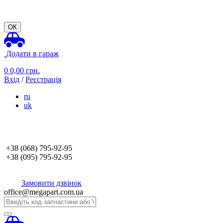
ОК
Додати в гараж
0
0,00
грн.
Вхід
/
Реєстрація
ru
uk
+38 (068)
795-92-95
+38 (095)
795-92-95
Замовити дзвінок
office@megapart.com.ua